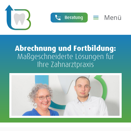
Skip
to
content
Menü
Beratung
Abrechnung und Fortbildung:
Maßgeschneiderte Lösungen für
Ihre Zahnarztpraxis